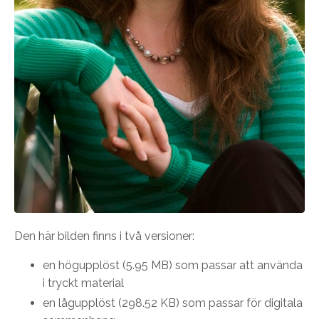
Den här bilden finns i två versioner:
en högupplöst (
5.95 MB)
som passar att använda
i tryckt material
en lågupplöst (
298.52 KB)
som passar för digitala