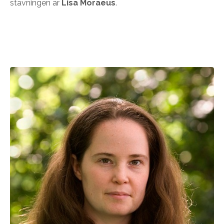
stavningen är
Lisa Moraeus
.